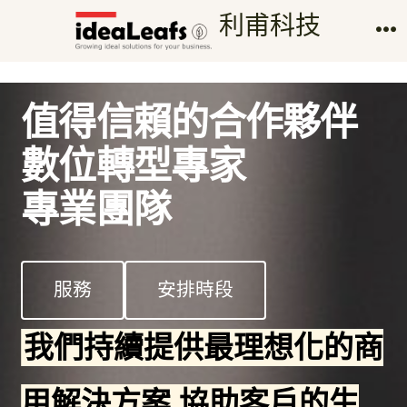
跳
利甫科技
至
選
單
主
要
值得信賴的合作夥伴
內
數位轉型專家
容
專業團隊
服務
安排時段
我們持續提供最理想化的商
用解決方案 協助客戶的生