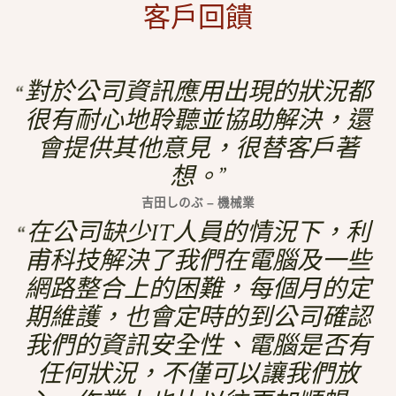
客戶回饋
對於公司資訊應用出現的狀況都
很有耐心地聆聽並協助解決，還
會提供其他意見，很替客戶著
想。
吉田しのぶ – 機械業
在公司缺少IT人員的情況下，利
甫科技解決了我們在電腦及一些
網路整合上的困難，每個月的定
期維護，也會定時的到公司確認
我們的資訊安全性、電腦是否有
任何狀況，不僅可以讓我們放